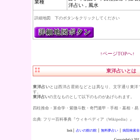
業種
洋占い，風水
詳細地図 下のボタンをクリックしてください
↑ページTOPへ↑
東洋占い
とは
東洋占い
とは西洋占星術などとは異なり、文字通り東洋
す。
東洋占い
の主なものとして以下のものがあげられます。
四柱推命・算命学・紫微斗数・奇門遁甲・手相・墓相・易
出典: フリー百科事典『ウィキペディア（Wikipedia）』
link│
占いの館の館
│
無料夢占い
│
病院検索全
Copyright(c) 2011