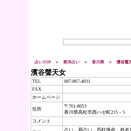
占いTOP
＞
東洋占い
＞
香川県
＞
濱谷聲
濱谷聲天女
TEL
087-867-4831
FAX
ホームページ
〒
761-8053
住所
香川県
高松市
西ハゼ町215－5
コメント
占い，易占い，四柱推命，姓名