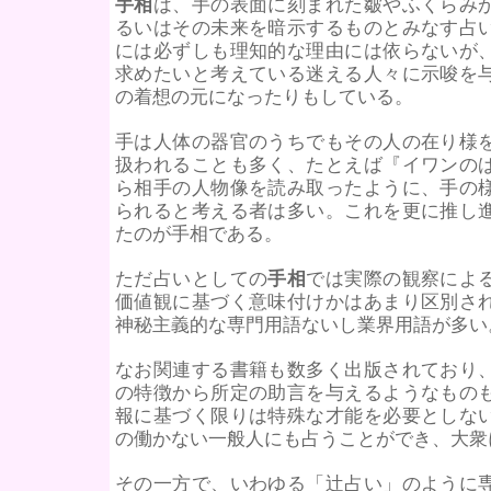
手相
は、手の表面に刻まれた皺やふくらみ
るいはその未来を暗示するものとみなす占
には必ずしも理知的な理由には依らないが
求めたいと考えている迷える人々に示唆を
の着想の元になったりもしている。
手は人体の器官のうちでもその人の在り様
扱われることも多く、たとえば『イワンの
ら相手の人物像を読み取ったように、手の
られると考える者は多い。これを更に推し
たのが手相である。
ただ占いとしての
手相
では実際の観察によ
価値観に基づく意味付けかはあまり区別さ
神秘主義的な専門用語ないし業界用語が多い
なお関連する書籍も数多く出版されており
の特徴から所定の助言を与えるようなもの
報に基づく限りは特殊な才能を必要としな
の働かない一般人にも占うことができ、大衆
その一方で、いわゆる「辻占い」のように