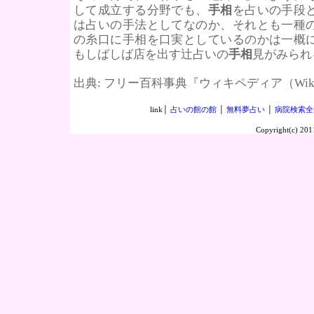
して成立する分野でも、
手相
を占いの手段
は占いの手法としてなのか、それとも一種
の糸口に手相を口実としているのかは一概
もしばしば店を出す辻占いの
手相
見がみられ
出典: フリー百科事典『ウィキペディア（Wikip
link│
占いの館の館
│
無料夢占い
│
病院検索全
Copyright(c) 2011