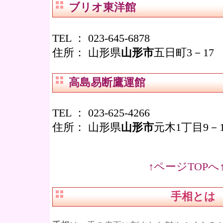
ブリオ東洋館
TEL ：
023-645-6878
住所：
山形県
山形市
五日町3－17
高島易断鷹運館
TEL ：
023-625-4266
住所：
山形県
山形市
元木1丁目9－1
↑ページTOPへ
手相
とは