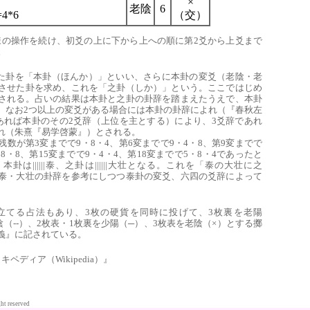
×
老陰
6
=4*6
（交）
と同様の操作を続け、初爻の上に下から上への順に第2爻から上爻まで
。
まった卦を「本卦（ほんか）」といい、さらに本卦の変爻（老陰・老
させた卦を求め、これを「之卦（しか）」という。ここではじめ
される。占いの結果は本卦と之卦の卦辞を踏まえたうえで、本卦
。なお2つ以上の変爻がある場合には本卦の卦辞によれ（『春秋左
あれば本卦のその2爻辞（上位を主とする）により、3爻辞であれ
れ（朱熹『易学啓蒙』）とされる。
数が第3変までで9・8・4、第6変までで9・4・8、第9変までで
・8・8、第15変までで9・4・4、第18変までで5・8・4であったと
れ、本卦は||||||泰、之卦は||||||大壮となる。これを「泰の大壮に之
泰・大壮の卦辞を参考にしつつ泰卦の変爻、六四の爻辞によって
立てる占法もあり、3枚の硬貨を同時に投げて、3枚裏を老陽
陰（--）、2枚表・1枚裏を少陽（─）、3枚表を老陰（×）とする擲
義』に記されている。
ペディア（Wikipedia）』
ht reserved