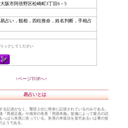
府
大阪市
阿倍野区松崎町3丁目6－5
，易占い，観相，四柱推命，姓名判断，手相占
リックしてください
↑ページTOPへ↑
易占い
とは
する記述がなく、繋辞上伝に簡単に記述されているのみである。
達『周易正義』や南宋の朱熹『周易本義』筮儀によって復元の試
もっぱら朱熹に依っている。朱熹の本筮法を筮竹あるいは蓍の使
のようである。