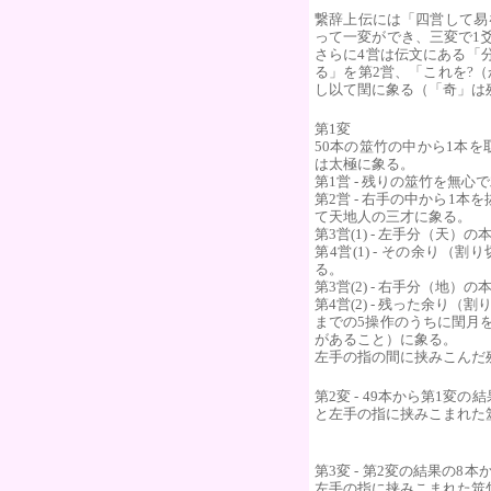
繋辞上伝には「四営して易
って一変ができ、三変で1
さらに4営は伝文にある「
る」を第2営、「これを?
し以て閏に象る（「奇」は
第1変
50本の筮竹の中から1本を
は太極に象る。
第1営 - 残りの筮竹を無
第2営 - 右手の中から1
て天地人の三才に象る。
第3営(1) - 左手分（天
第4営(1) - その余り
る。
第3営(2) - 右手分（地
第4営(2) - 残った余り
までの5操作のうちに閏月
があること）に象る。
左手の指の間に挟みこんだ
第2変 - 49本から第1変
と左手の指に挟みこまれた
第3変 - 第2変の結果の8
左手の指に挟みこまれた筮