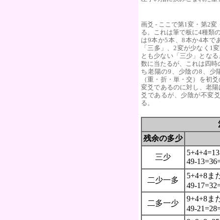
画爻 - ここで第1変・第
る。これは筆で板に4種類
は9本か5本、8本か4本
「三多」、2変が少なく1
とも少ない「三少」となる
数に当たるが、これは四時
ち老陽の9、少陰の8、少
（重・折・単・交）を初爻
変爻であるのに対し、老陽
爻であるが、少陰が不変
る。
残余の多少
5+4+4=13
三少
49-13=36
5+4+8ま
二少一多
49-17=32
9+4+8ま
二多一少
49-21=28