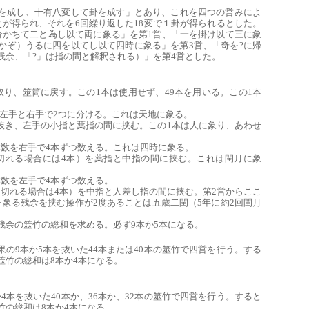
を成し、十有八変して卦を成す」とあり、これを四つの営みによ
爻が得られ、それを6回繰り返した18変で１卦が得られるとした。
分かちて二と為し以て両に象る」を第1営、「一を掛け以て三に象
（かぞ）うるに四を以てし以て四時に象る」を第3営、「奇を?に帰
残余、「?」は指の間と解釈される）」を第4営とした。
取り、筮筒に戻す。この1本は使用せず、49本を用いる。この1本
心で左手と右手で2つに分ける。これは天地に象る。
本を抜き、左手の小指と薬指の間に挟む。この1本は人に象り、あわせ
）の本数を右手で4本ずつ数える。これは四時に象る。
（割り切れる場合には4本）を薬指と中指の間に挟む。これは閏月に象
）の本数を左手で4本ずつ数える。
（割り切れる場合は4本）を中指と人差し指の間に挟む。第2営からここ
を象る残余を挟む操作が2度あることは五歳二閏（5年に約2回閏月
残余の筮竹の総和を求める。必ず9本か5本になる。
の結果の9本か5本を抜いた44本または40本の筮竹で四営を行う。する
筮竹の総和は8本か4本になる。
本か4本を抜いた40本か、36本か、32本の筮竹で四営を行う。すると
竹の総和は8本か4本になる。