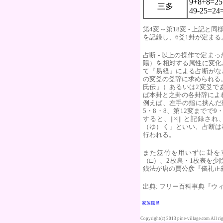
9+8+8=25
三多
49-25=24
第4変～第18変 - 上記
を記録し、6爻1卦が定まる
占断 - 以上の操作で定
陽）を相対する属性に変化
て『易経』による占断がな
の変爻の爻辞に求められる
氏伝』）あるいは2変爻で
ば本卦と之卦の各卦辞によ
例えば、左手の指に挟んだ残
5・8・8、第12変までで9
すると、||×||| と記録さ
（ゆ）く」といい、占断は
行われる。
また筮竹を用いずに卦を
（□）、2枚裏・1枚表を少
銭法が唐の賈公彦『儀礼正
出典: フリー百科事典『ウィキ
家族風呂
Copyright(c) 2013 pine-village.com All rig