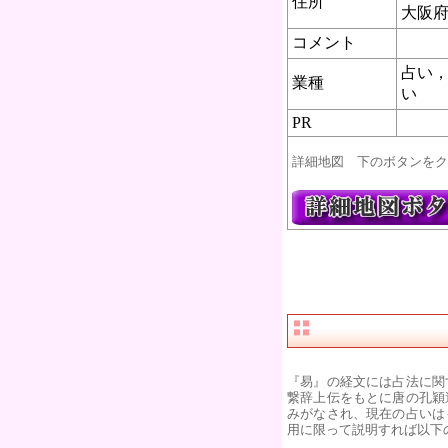
住所
大阪
コメント
占い
業種
い
PR
詳細地図 下のボタンをク
『易』の経文には占法に関
繋辞上伝をもとに唐の孔穎
みがなされ、現在の占いは
用に限って説明すれば以下