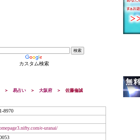
カスタム検索
＞
易占い
＞
大阪府
＞
佐藤倫誠
1-8970
homepage3.nifty.com/e-uranai/
0053