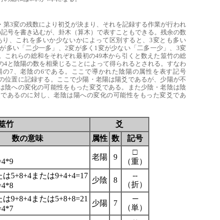
2変・第3変の残数により初爻が決まり、それを記録する作業が行われ
の記号を書き込むが、卦木（算木）で表すこともできる。残余の数
であり、これを多いか少ないかによって区別すると、3変とも多い
変が多い「二少一多」、2変が多く1変が少ない「二多一少」、3変
。これらの総和をそれぞれ最初の49本から引くと数えた筮竹の総
の4と陰陽の数を相乗じることによって得られるとされる。すなわ
陽の7、老陰の6である。ここで導かれた陰陽の属性を表す記号
の位置に記録する。ここで少陽・老陽は陽爻であるが、少陽が不
は陰への変化の可能性をもった変爻である。また少陰・老陰は陰
爻であるのに対し、老陰は陽への変化の可能性をもった変爻であ
筮竹
爻
数の意味
属性
数
記号
□
老陽
9
=4*9
（重）
--
たは5+8+4または9+4+4=17
少陰
8
（折）
=4*8
─
たは9+8+4または5+8+8=21
少陽
7
（単）
=4*7