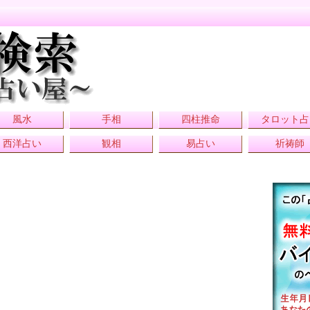
風水
手相
四柱推命
タロット占
西洋占い
観相
易占い
祈祷師